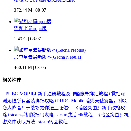
372.44 M | 08-07
猫和老鼠oppo版
1.49 G | 08-07
加查星云最新版本(Gacha Nebula)
460.11 M | 08-06
相关推荐
+
PUBG MOBILE新手注册教程及邮箱账号绑定教程
+
霓虹深
渊无限所有套装详细攻略
+
PUBG Mobile 暗烬天使觉醒，神羽
恋人降临！于战场为你送上庇佑~
+
《暗区突围》新手改枪攻
略
+
steam手机版扫码攻略
+
steam激活cdk教程
+
《暗区突围》机
密文件获取方法
+
steam转区教程