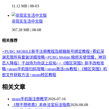
11.12 MB | 08-03
非现实生活中文版
307.28 MB | 08-08
相关推荐
+
PUBG MOBILE新手注册教程及邮箱账号绑定教程
+
霓虹深
渊无限所有套装详细攻略
+
PUBG Mobile 暗烬天使觉醒，神羽
恋人降临！于战场为你送上庇佑~
+
《暗区突围》新手改枪攻
略
+
steam手机版扫码攻略
+
steam激活cdk教程
+
《暗区突围》机
密文件获取方法
+
steam转区教程
相关文章
steam手机版注册教学
2026-07-16
《想不想修真》本命法宝玩法指南
2026-08-08