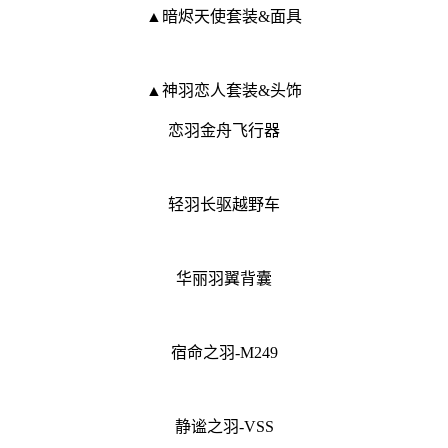
▲暗烬天使套装&面具
▲神羽恋人套装&头饰
恋羽金舟飞行器
轻羽长驱越野车
华丽羽翼背囊
宿命之羽-M249
静谧之羽-VSS