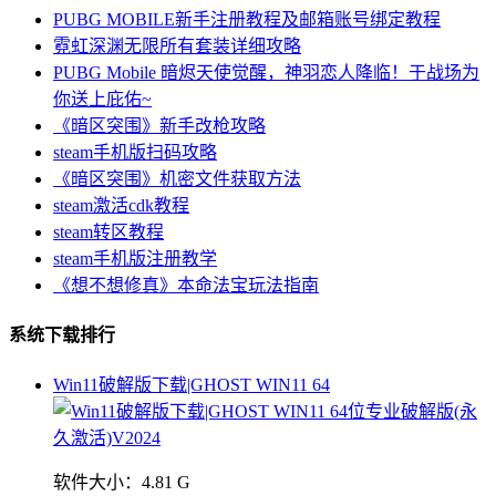
PUBG MOBILE新手注册教程及邮箱账号绑定教程
霓虹深渊无限所有套装详细攻略
PUBG Mobile 暗烬天使觉醒，神羽恋人降临！于战场为
你送上庇佑~
《暗区突围》新手改枪攻略
steam手机版扫码攻略
《暗区突围》机密文件获取方法
steam激活cdk教程
steam转区教程
steam手机版注册教学
《想不想修真》本命法宝玩法指南
系统下载排行
Win11破解版下载|GHOST WIN11 64
软件大小：
4.81 G