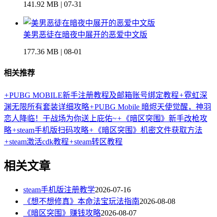
141.92 MB | 07-31
美男恶徒在暗夜中展开的恶爱中文版
177.36 MB | 08-01
相关推荐
+
PUBG MOBILE新手注册教程及邮箱账号绑定教程
+
霓虹深
渊无限所有套装详细攻略
+
PUBG Mobile 暗烬天使觉醒，神羽
恋人降临！于战场为你送上庇佑~
+
《暗区突围》新手改枪攻
略
+
steam手机版扫码攻略
+
《暗区突围》机密文件获取方法
+
steam激活cdk教程
+
steam转区教程
相关文章
steam手机版注册教学
2026-07-16
《想不想修真》本命法宝玩法指南
2026-08-08
《暗区突围》赚钱攻略
2026-08-07