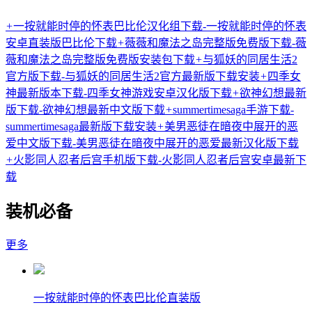
+
一按就能时停的怀表巴比伦汉化组下载-一按就能时停的怀表
安卓直装版巴比伦下载
+
薇薇和魔法之岛完整版免费版下载-薇
薇和魔法之岛完整版免费版安装包下载
+
与狐妖的同居生活2
官方版下载-与狐妖的同居生活2官方最新版下载安装
+
四季女
神最新版本下载-四季女神游戏安卓汉化版下载
+
欲神幻想最新
版下载-欲神幻想最新中文版下载
+
summertimesaga手游下载-
summertimesaga最新版下载安装
+
美男恶徒在暗夜中展开的恶
爱中文版下载-美男恶徒在暗夜中展开的恶爱最新汉化版下载
+
火影同人忍者后宫手机版下载-火影同人忍者后宫安卓最新下
载
装机必备
更多
一按就能时停的怀表巴比伦直装版