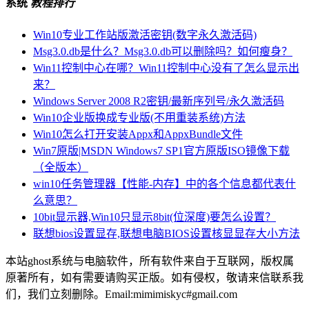
系统
教程排行
Win10专业工作站版激活密钥(数字永久激活码)
Msg3.0.db是什么？Msg3.0.db可以删除吗？如何瘦身？
Win11控制中心在哪？Win11控制中心没有了怎么显示出
来？
Windows Server 2008 R2密钥/最新序列号/永久激活码
Win10企业版换成专业版(不用重装系统)方法
Win10怎么打开安装Appx和AppxBundle文件
Win7原版|MSDN Windows7 SP1官方原版ISO镜像下载
（全版本）
win10任务管理器【性能-内存】中的各个信息都代表什
么意思？
10bit显示器,Win10只显示8bit(位深度)要怎么设置？
联想bios设置显存,联想电脑BIOS设置核显显存大小方法
本站ghost系统与电脑软件，所有软件来自于互联网，版权属
原著所有，如有需要请购买正版。如有侵权，敬请来信联系我
们，我们立刻删除。Email:mimimiskyc#gmail.com