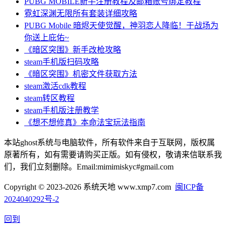
PUBG MOBILE新手注册教程及邮箱账号绑定教程
霓虹深渊无限所有套装详细攻略
PUBG Mobile 暗烬天使觉醒，神羽恋人降临！于战场为
你送上庇佑~
《暗区突围》新手改枪攻略
steam手机版扫码攻略
《暗区突围》机密文件获取方法
steam激活cdk教程
steam转区教程
steam手机版注册教学
《想不想修真》本命法宝玩法指南
本站ghost系统与电脑软件，所有软件来自于互联网，版权属
原著所有，如有需要请购买正版。如有侵权，敬请来信联系我
们，我们立刻删除。Email:mimimiskyc#gmail.com
Copyright © 2023-2026 系统天地 www.xmp7.com
闽ICP备
2024040292号-2
回到