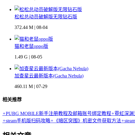
松松总动员破解版无限钻石版
372.44 M | 08-04
猫和老鼠oppo版
1.49 G | 08-05
加查星云最新版本(Gacha Nebula)
460.11 M | 07-29
相关推荐
+
PUBG MOBILE新手注册教程及邮箱账号绑定教程
+
霓虹深渊
+
steam手机版扫码攻略
+
《暗区突围》机密文件获取方法
+
ste