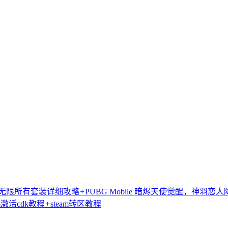
无限所有套装详细攻略
+
PUBG Mobile 暗烬天使觉醒，神羽
am激活cdk教程
+
steam转区教程