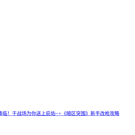
恋人降临！于战场为你送上庇佑~
+
《暗区突围》新手改枪攻略