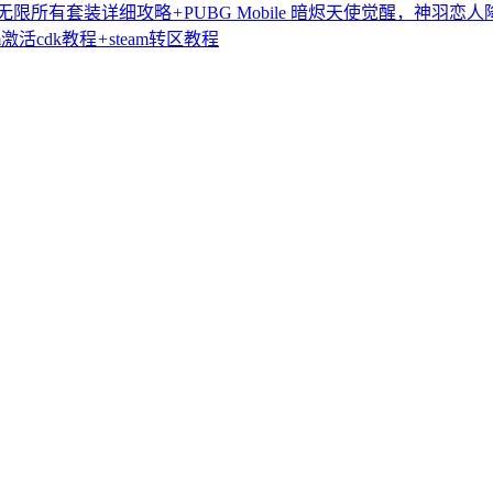
无限所有套装详细攻略
+
PUBG Mobile 暗烬天使觉醒，神羽
am激活cdk教程
+
steam转区教程