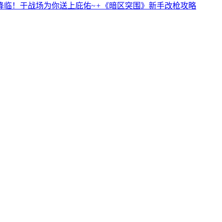
恋人降临！于战场为你送上庇佑~
+
《暗区突围》新手改枪攻略