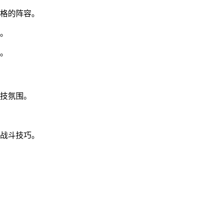
风格的阵容。
。
形。
竞技氛围。
习战斗技巧。