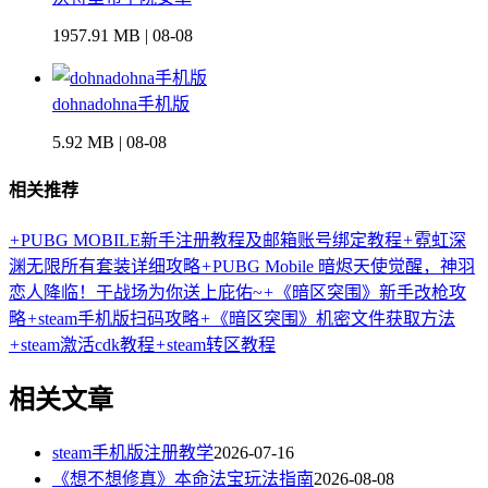
1957.91 MB | 08-08
dohnadohna手机版
5.92 MB | 08-08
相关推荐
+
PUBG MOBILE新手注册教程及邮箱账号绑定教程
+
霓虹深
渊无限所有套装详细攻略
+
PUBG Mobile 暗烬天使觉醒，神羽
恋人降临！于战场为你送上庇佑~
+
《暗区突围》新手改枪攻
略
+
steam手机版扫码攻略
+
《暗区突围》机密文件获取方法
+
steam激活cdk教程
+
steam转区教程
相关文章
steam手机版注册教学
2026-07-16
《想不想修真》本命法宝玩法指南
2026-08-08