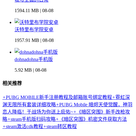
1594.11 MB | 08-08
沃特里布学院安卓
1957.91 MB | 08-08
dohnadohna手机版
5.92 MB | 08-08
相关推荐
+
PUBG MOBILE新手注册教程及邮箱账号绑定教程
+
霓虹深
渊无限所有套装详细攻略
+
PUBG Mobile 暗烬天使觉醒，神羽
恋人降临！于战场为你送上庇佑~
+
《暗区突围》新手改枪攻
略
+
steam手机版扫码攻略
+
《暗区突围》机密文件获取方法
+
steam激活cdk教程
+
steam转区教程