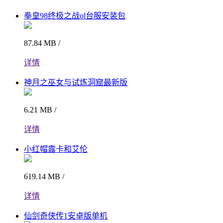
拳皇98终极之战ol台服安装包
87.84 MB /
详情
神月之巫女与试炼洞窟最新版
6.21 MB /
详情
小红帽露卡和艾伦
619.14 MB /
详情
仙剑奇侠传1安卓版单机