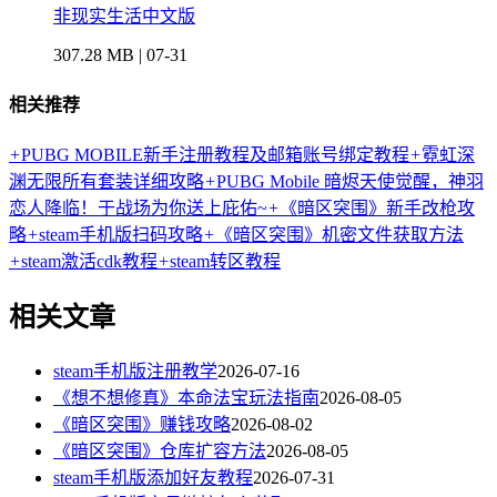
非现实生活中文版
307.28 MB | 07-31
相关推荐
+
PUBG MOBILE新手注册教程及邮箱账号绑定教程
+
霓虹深
渊无限所有套装详细攻略
+
PUBG Mobile 暗烬天使觉醒，神羽
恋人降临！于战场为你送上庇佑~
+
《暗区突围》新手改枪攻
略
+
steam手机版扫码攻略
+
《暗区突围》机密文件获取方法
+
steam激活cdk教程
+
steam转区教程
相关文章
steam手机版注册教学
2026-07-16
《想不想修真》本命法宝玩法指南
2026-08-05
《暗区突围》赚钱攻略
2026-08-02
《暗区突围》仓库扩容方法
2026-08-05
steam手机版添加好友教程
2026-07-31