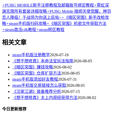
+
PUBG MOBILE新手注册教程及邮箱账号绑定教程
+
霓虹深
渊无限所有套装详细攻略
+
PUBG Mobile 暗烬天使觉醒，神羽
恋人降临！于战场为你送上庇佑~
+
《暗区突围》新手改枪攻
略
+
steam手机版扫码攻略
+
《暗区突围》机密文件获取方法
+
steam激活cdk教程
+
steam转区教程
相关文章
steam手机版注册教学
2026-07-16
《想不想修真》本命法宝玩法指南
2026-08-05
《暗区突围》赚钱攻略
2026-08-02
《暗区突围》仓库扩容方法
2026-08-05
steam手机版添加好友教程
2026-07-31
steam手机版交易链接怎么获取
2026-08-01
《汉家江湖》装备推荐分析
2026-07-15
《想不想修真》太上内观经获得方法
2026-08-02
今日更新推荐