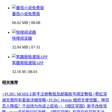
番茄小说免费版
66.62 MB | 08-08
快搜阅读器
32.04 MB | 07-31
笔趣阁极速版APP
32.16 M | 08-01
相关推荐
+
PUBG MOBILE新手注册教程及邮箱账号绑定教程
+
霓虹深
渊无限所有套装详细攻略
+
PUBG Mobile 暗烬天使觉醒，神羽
恋人降临！于战场为你送上庇佑~
+
《暗区突围》新手改枪攻