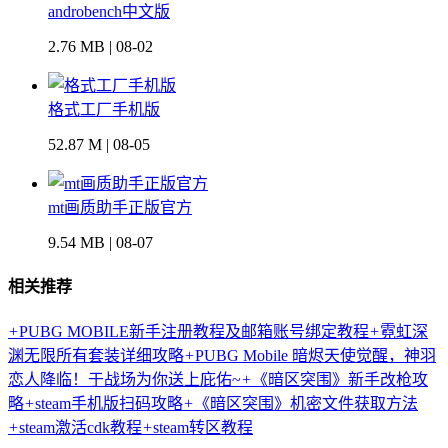
androbench中文版
2.76 MB | 08-02
格式工厂手机版
52.87 M | 08-05
mt画质助手正版官方
9.54 MB | 08-07
相关推荐
+
PUBG MOBILE新手注册教程及邮箱账号绑定教程
+
霓虹深
渊无限所有套装详细攻略
+
PUBG Mobile 暗烬天使觉醒，神羽
恋人降临！于战场为你送上庇佑~
+
《暗区突围》新手改枪攻
略
+
steam手机版扫码攻略
+
《暗区突围》机密文件获取方法
+
steam激活cdk教程
+
steam转区教程