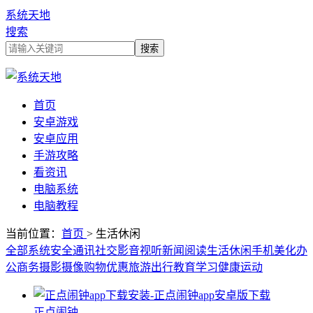
系统天地
搜索
首页
安卓游戏
安卓应用
手游攻略
看资讯
电脑系统
电脑教程
当前位置：
首页
> 生活休闲
全部
系统安全
通讯社交
影音视听
新闻阅读
生活休闲
手机美化
办
公商务
摄影摄像
购物优惠
旅游出行
教育学习
健康运动
正点闹钟