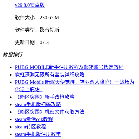
软件大小：
230.67 M
软件类型：
影音视听
更新日期：
07-31
教程排行
PUBG MOBILE新手注册教程及邮箱账号绑定教程
霓虹深渊无限所有套装详细攻略
PUBG Mobile 暗烬天使觉醒，神羽恋人降临！于战场为
你送上庇佑~
《暗区突围》新手改枪攻略
steam手机版扫码攻略
《暗区突围》机密文件获取方法
steam激活cdk教程
steam转区教程
steam手机版注册教学