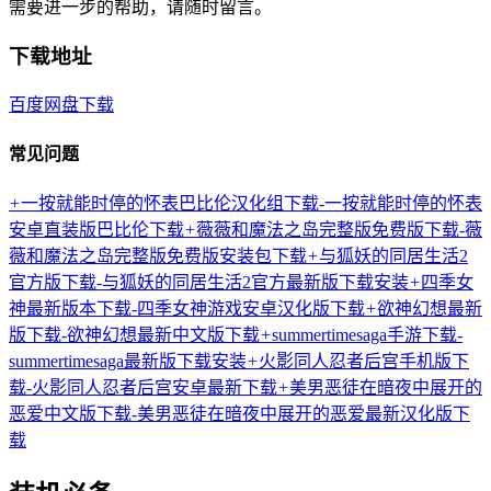
需要进一步的帮助，请随时留言。
下载地址
百度网盘下载
常见问题
+
一按就能时停的怀表巴比伦汉化组下载-一按就能时停的怀表
安卓直装版巴比伦下载
+
薇薇和魔法之岛完整版免费版下载-薇
薇和魔法之岛完整版免费版安装包下载
+
与狐妖的同居生活2
官方版下载-与狐妖的同居生活2官方最新版下载安装
+
四季女
神最新版本下载-四季女神游戏安卓汉化版下载
+
欲神幻想最新
版下载-欲神幻想最新中文版下载
+
summertimesaga手游下载-
summertimesaga最新版下载安装
+
火影同人忍者后宫手机版下
载-火影同人忍者后宫安卓最新下载
+
美男恶徒在暗夜中展开的
恶爱中文版下载-美男恶徒在暗夜中展开的恶爱最新汉化版下
载