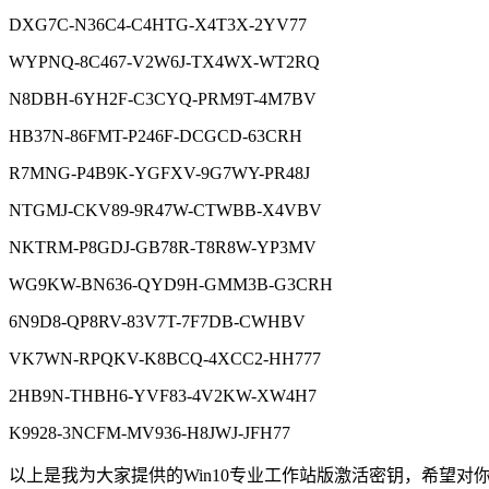
DXG7C-N36C4-C4HTG-X4T3X-2YV77
WYPNQ-8C467-V2W6J-TX4WX-WT2RQ
N8DBH-6YH2F-C3CYQ-PRM9T-4M7BV
HB37N-86FMT-P246F-DCGCD-63CRH
R7MNG-P4B9K-YGFXV-9G7WY-PR48J
NTGMJ-CKV89-9R47W-CTWBB-X4VBV
NKTRM-P8GDJ-GB78R-T8R8W-YP3MV
WG9KW-BN636-QYD9H-GMM3B-G3CRH
6N9D8-QP8RV-83V7T-7F7DB-CWHBV
VK7WN-RPQKV-K8BCQ-4XCC2-HH777
2HB9N-THBH6-YVF83-4V2KW-XW4H7
K9928-3NCFM-MV936-H8JWJ-JFH77
以上是我为大家提供的Win10专业工作站版激活密钥，希望对