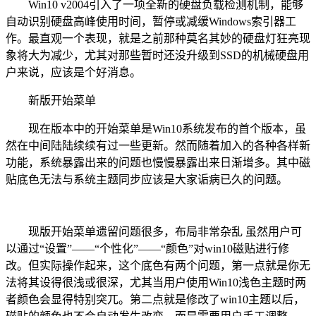
Win10 v2004引入了一项全新的硬盘负载检测机制，能够
自动识别硬盘高峰使用时间，暂停或减缓Windows索引器工
作。最直观一个表现，就是之前那种莫名其妙的硬盘灯狂亮现
象将大为减少，尤其对那些暂时还没升级到SSD的机械硬盘用
户来说，应该是个好消息。
新版开始菜单
现在版本中的开始菜单是Win10系统发布的首个版本，虽
然在中间陆陆续续有过一些更新。然而随着加入的各种各样新
功能，系统暴露出来的问题也慢慢暴露出来日渐增多。其中磁
贴底色无法与系统主题同步应该是大家诟病已久的问题。
现版开始菜单遗留问题很多，布局非常杂乱 虽然用户可
以通过“设置”——“个性化”——“颜色”对win10磁贴进行修
改。但实际操作起来，这个底色有两个问题，第一点就是你无
法将其设得很浅或很深，尤其当用户使用Win10浅色主题时两
者颜色会显得特别突兀。第二点就是修改了win10主题以后，