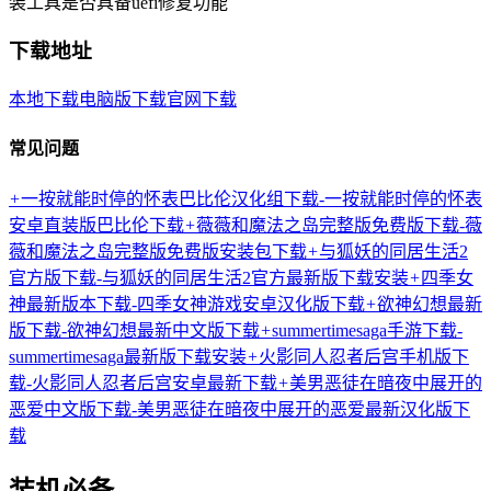
装工具是否具备uefi修复功能
下载地址
本地下载
电脑版下载
官网下载
常见问题
+
一按就能时停的怀表巴比伦汉化组下载-一按就能时停的怀表
安卓直装版巴比伦下载
+
薇薇和魔法之岛完整版免费版下载-薇
薇和魔法之岛完整版免费版安装包下载
+
与狐妖的同居生活2
官方版下载-与狐妖的同居生活2官方最新版下载安装
+
四季女
神最新版本下载-四季女神游戏安卓汉化版下载
+
欲神幻想最新
版下载-欲神幻想最新中文版下载
+
summertimesaga手游下载-
summertimesaga最新版下载安装
+
火影同人忍者后宫手机版下
载-火影同人忍者后宫安卓最新下载
+
美男恶徒在暗夜中展开的
恶爱中文版下载-美男恶徒在暗夜中展开的恶爱最新汉化版下
载
装机必备