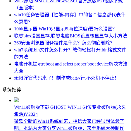
Win7原版|MSDN Windows7 SP1官方原版ISO镜像下载
（全版本）
win10任务管理器【性能-内存】中的各个信息都代表什
么意思？
10bit显示器,Win10只显示8bit(位深度)要怎么设置？
联想bios设置显存,联想电脑BIOS设置核显显存大小方法
360安全浏览器服务组件是什么？怎么彻底删除？
win7系统.bin文件怎么打开？教你轻松打开.bin格式文件
的方法
电脑开机提示reboot and select proper boot device解决方法
大全
无限弹窗代码来了！制作成bat运行,不死机不停止！
系统推荐
Win11破解版下载|GHOST WIN11 64位专业破解版(永久
激活)V2024
微软全新的Win11系统到来，相信大家已经很想体验了
吧，本站为大家分享Win11破解版，来至系统大神制作