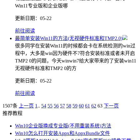
Win11专业版和企业版哪
更新日期：
05-22
前往阅读
最简单安装Win11的方法(无视硬件标准和TMP2.0)
很多同学在安装Win11的时候都会卡在系统检测的win过
程中，大多是win因为硬件不7符合安装标准或者未开启
TMP2 0的问题，今天winwin7给大家带来的了安装win11
无视硬件标准和TMP2 0的方
更新日期：
05-22
前往阅读
1507条
上一页
1
..
54
55
56
57
58
59
60
61
62
63
下一页
推荐教程
Win10企业版换成专业版(不用重装系统)方法
Win10怎么打开安装Appx和AppxBundle文件